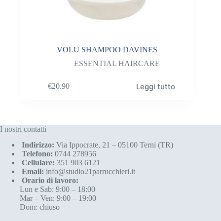
VOLU SHAMPOO DAVINES
ESSENTIAL HAIRCARE
Leggi tutto
€
20.90
I nostri contatti
Indirizzo:
Via Ippocrate, 21 – 05100 Terni (TR)
Telefono:
0744 278956
Cellulare:
351 903 6121
Email:
info@studio21parrucchieri.it
Orario di lavoro:
Lun e Sab: 9:00 – 18:00
Mar – Ven: 9:00 – 19:00
Dom: chiuso