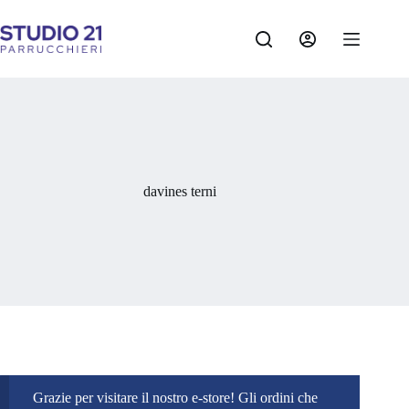
Salta
al
contenuto
davines terni
Grazie per visitare il nostro e-store! Gli ordini che