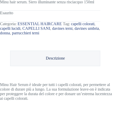
Minu hair serum. Siero illuminante senza risciacquo 150ml
Esaurito
Categoria:
ESSENTIAL HAIRCARE
Tag:
capelli colorati
,
capelli lucidi
,
CAPELLI SANI
,
davines terni
,
davines umbria
,
donna
,
parrucchieri terni
Descrizione
Minu Hair Serum è ideale per tutti i capelli colorati, per permettere al
colore di durare più a lungo. La sua formulazione leave-on è indicata
per proteggere la durata del colore e per donare un’estrema lucentezza
ai capelli colorati.