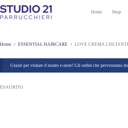
Salta
al
Home
Shop
contenuto
Home
ESSENTIAL HAIRCARE
LOVE CREMA LISCIANT
Grazie per visitare il nostro e-store! Gli ordini che perverranno 
ESAURITO