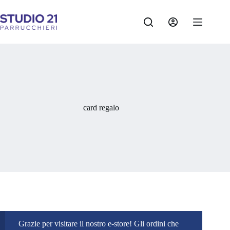
Salta
al
contenuto
card regalo
Grazie per visitare il nostro e-store! Gli ordini che