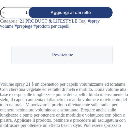
VOLUME
Aggiungi al carrello
SPRAY
21
Categoria:
21 PRODUCT & LIFESTYLE
Tag:
#spray
quantità
volume #prepiega #prodotti per capelli
Descrizione
Volume spray 21 è un cosmetico per capelli volumizzante ed idratante.
Con cheratina vegetale ed estratto di mela e mirtillo. Dona volume alla
base e corpo sulle lunghezze e punte dei capelli . Idrata intensamente lo
stelo, il capello aumenta di diametro, creando volume e movimento del
tutto naturale. Vaporizzare il prodotto direttamente sulle radici per
ottenere pettinature voluminose e strutturate. Erogare anche sulle
lunghezze e punte per ottenere onde morbide e voluttuose con phon e
piastra. Applicare il prodotto, pettinare e procedere all’asciugatura con
il diffusore per ottenere un effetto beach style. Può essere spruzzato