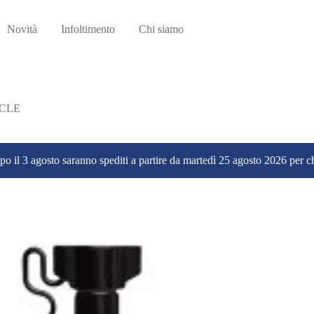
Novità
Infoltimento
Chi siamo
RCLE
dopo il 3 agosto saranno spediti a partire da martedì 25 agosto 2026 per