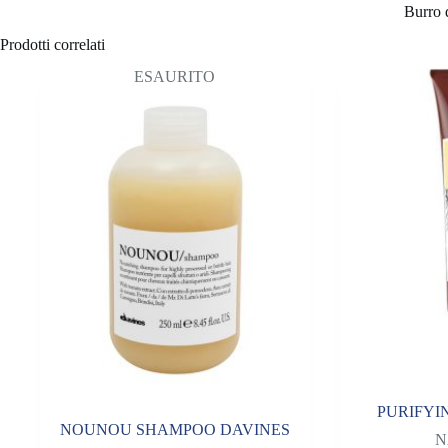
Burro di Babassu – funzion
Prodotti correlati
ESAURITO
PURIFYI
NOUNOU SHAMPOO DAVINES
N