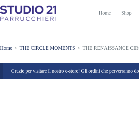
Salta
al
Home
Shop
contenuto
Home
THE CIRCLE MOMENTS
THE RENAISSANCE CI
Grazie per visitare il nostro e-store! Gli ordini che perverranno 