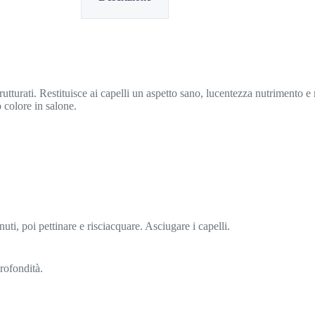
tturati. Restituisce ai capelli un aspetto sano, lucentezza nutrimento e 
o colore in salone.
i, poi pettinare e risciacquare. Asciugare i capelli.
rofondità.
gilla Gialla Illite – ristruttu