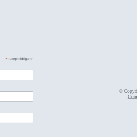
*
campi obbligatori
© Copyri
Cond