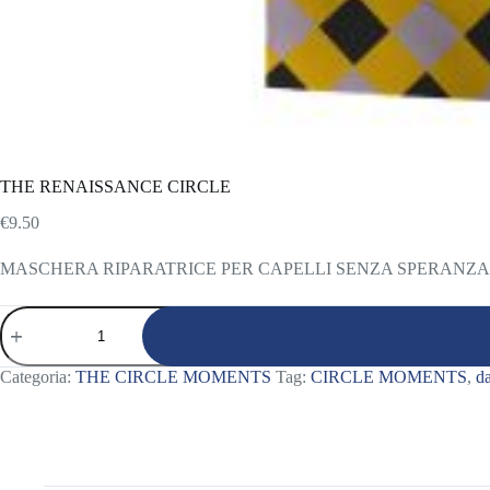
THE RENAISSANCE CIRCLE
€
9.50
MASCHERA RIPARATRICE PER CAPELLI SENZA SPERANZA 
THE
RENAISSANCE
CIRCLE
quantità
Categoria:
THE CIRCLE MOMENTS
Tag:
CIRCLE MOMENTS
,
d