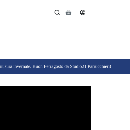
Carrello
 chiusura invernale. Buon Ferragosto da Studio21 Parrucchieri!