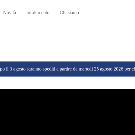
Novità
Infoltimento
Chi siamo
dopo il 3 agosto saranno spediti a partire da martedì 25 agosto 2026 per