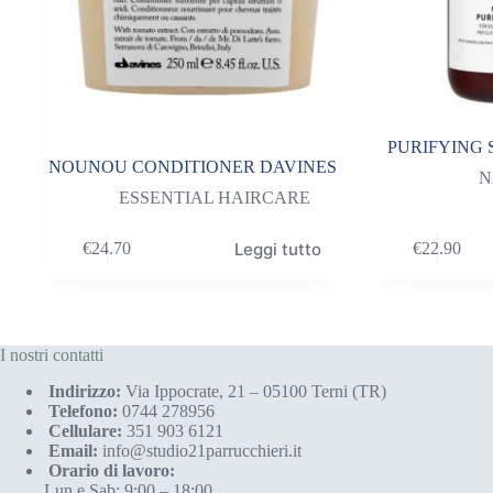
PURIFYING
NOUNOU CONDITIONER DAVINES
N
ESSENTIAL HAIRCARE
Leggi tutto
€
24.70
€
22.90
I nostri contatti
Indirizzo:
Via Ippocrate, 21 – 05100 Terni (TR)
Telefono:
0744 278956
Cellulare:
351 903 6121
Email:
info@studio21parrucchieri.it
Orario di lavoro:
Lun e Sab: 9:00 – 18:00