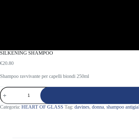
SILKENING SHAMPOO
€
20.80
Shampoo ravvivante per capelli biondi 250ml
SILKENING
SHAMPOO
quantità
Categoria:
HEART OF GLASS
Tag:
davines
,
donna
,
shampoo antigia