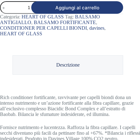
RICH
Aggiungi al carrello
CONDITIONER
quantità
Categoria:
HEART OF GLASS
Tag:
BALSAMO
ANTIGIALLO
,
BALSAMO FORTIFICANTE
,
CONDITIONER PER CAPELLI BIONDI
,
davines
,
HEART OF GLASS
Descrizione
Rich conditioner fortificante, ravvivante per capelli biondi dona un
intenso nutrimento e un’azione fortificante alla fibra capillare, grazie
all’esclusivo complesso Biacidic Bond Complex e all’estratto di
Baobab. Bilancia le sfumature indesiderate, ed illumina.
Fornisce nutrimento e lucentezza. Rafforza la fibra capillare. I capelli
secchi diventano più facili da pettinare fino al +67%. *Bilancia i riflessi
indesiderati. Prodotto in Davines Village 100% CO2 neutro.