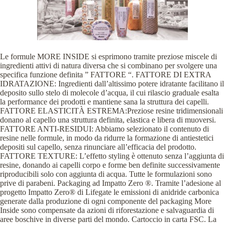
Le formule MORE INSIDE si esprimono tramite preziose miscele di
ingredienti attivi di natura diversa che si combinano per svolgere una
specifica funzione definita ” FATTORE “. FATTORE DI EXTRA
IDRATAZIONE: Ingredienti dall’altissimo potere idratante facilitano il
deposito sullo stelo di molecole d’acqua, il cui rilascio graduale esalta
la performance dei prodotti e mantiene sana la struttura dei capelli.
FATTORE ELASTICITÀ ESTREMA:Preziose resine tridimensionali
donano al capello una struttura definita, elastica e libera di muoversi.
FATTORE ANTI-RESIDUI: Abbiamo selezionato il contenuto di
resine nelle formule, in modo da ridurre la formazione di antiestetici
depositi sul capello, senza rinunciare all’efficacia del prodotto.
FATTORE TEXTURE: L’effetto styling è ottenuto senza l’aggiunta di
resine, donando ai capelli corpo e forme ben definite successivamente
riproducibili solo con aggiunta di acqua. Tutte le formulazioni sono
prive di parabeni. Packaging ad Impatto Zero ®. Tramite l’adesione al
progetto Impatto Zero® di Lifegate le emissioni di anidride carbonica
generate dalla produzione di ogni componente del packaging More
Inside sono compensate da azioni di riforestazione e salvaguardia di
aree boschive in diverse parti del mondo. Cartoccio in carta FSC. La