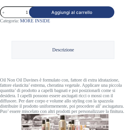
OIL
Aggiungi al carrello
NON
OIL
Categoria:
MORE INSIDE
DAVINES
quantità
Descrizione
Oil Non Oil Davines è formulato con, fattore di extra idratazione,
fattore elasticita’ estrema, cheratina vegetale. Applicare una piccola
quantita’ di prodotto a capelli bagnati e poi posizionarli come si
desidera. I capelli possono essere asciugati ricci o mossi con il
diffusore. Per dare corpo e volume allo styling con la spazzola
distribuire il prodotto uniformemente, poi procedere all’ asciugatura.
Puo’ essere miscelato con altri prodotti per personalizzare la finitura.