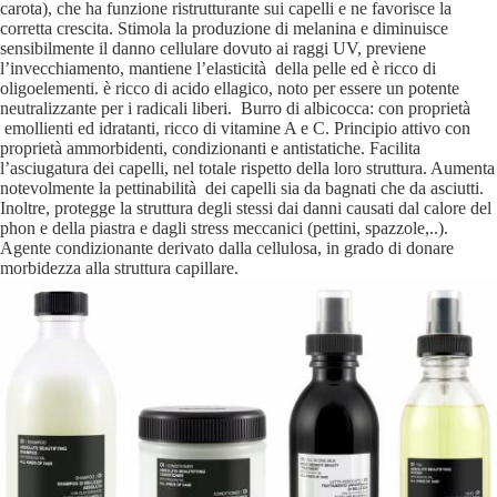
carota), che ha funzione ristrutturante sui capelli e ne favorisce la
corretta crescita. Stimola la produzione di melanina e diminuisce
sensibilmente il danno cellulare dovuto ai raggi UV, previene
l’invecchiamento, mantiene l’elasticità della pelle ed è ricco di
oligoelementi. è ricco di acido ellagico, noto per essere un potente
neutralizzante per i radicali liberi. Burro di albicocca: con proprietà
emollienti ed idratanti, ricco di vitamine A e C. Principio attivo con
proprietà ammorbidenti, condizionanti e antistatiche. Facilita
l’asciugatura dei capelli, nel totale rispetto della loro struttura. Aumenta
notevolmente la pettinabilità dei capelli sia da bagnati che da asciutti.
Inoltre, protegge la struttura degli stessi dai danni causati dal calore del
phon e della piastra e dagli stress meccanici (pettini, spazzole,..).
Agente condizionante derivato dalla cellulosa, in grado di donare
morbidezza alla struttura capillare.