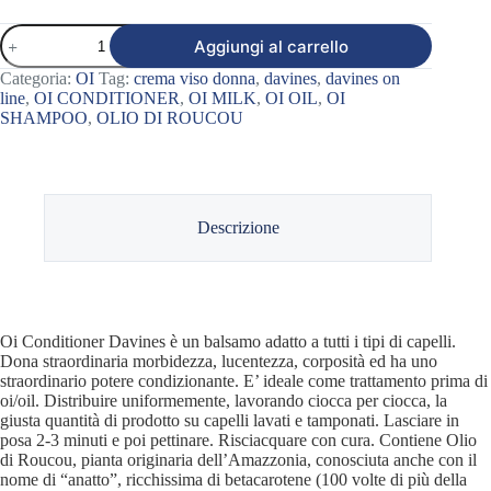
OI
Aggiungi al carrello
CONDITIONER
DAVINES
Categoria:
OI
Tag:
crema viso donna
,
davines
,
davines on
quantità
line
,
OI CONDITIONER
,
OI MILK
,
OI OIL
,
OI
SHAMPOO
,
OLIO DI ROUCOU
Descrizione
Oi Conditioner Davines è un balsamo adatto a tutti i tipi di capelli.
Dona straordinaria morbidezza, lucentezza, corposità ed ha uno
straordinario potere condizionante. E’ ideale come trattamento prima di
oi/oil. Distribuire uniformemente, lavorando ciocca per ciocca, la
giusta quantità di prodotto su capelli lavati e tamponati. Lasciare in
posa 2-3 minuti e poi pettinare. Risciacquare con cura. Contiene Olio
di Roucou, pianta originaria dell’Amazzonia, conosciuta anche con il
nome di “anatto”, ricchissima di betacarotene (100 volte di più della