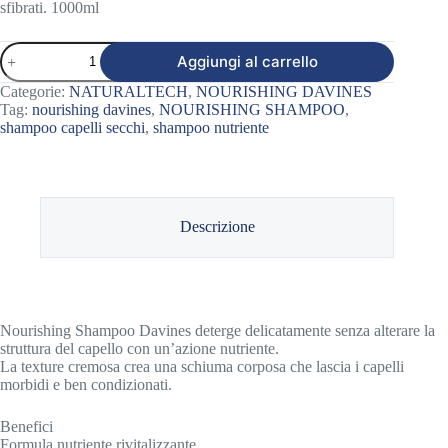
sfibrati. 1000ml
NOURISHING
Aggiungi al carrello
SHAMPOO
1000ml
Categorie:
NATURALTECH
,
NOURISHING DAVINES
quantità
Tag:
nourishing davines
,
NOURISHING SHAMPOO
,
shampoo capelli secchi
,
shampoo nutriente
Descrizione
Nourishing Shampoo Davines deterge delicatamente senza alterare la
struttura del capello con un’azione nutriente.
La texture cremosa crea una schiuma corposa che lascia i capelli
morbidi e ben condizionati.
Benefici
Formula nutriente rivitalizzante.