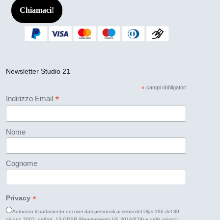
Chiamaci!
Newsletter Studio 21
*
campi obbligatori
*
Indirizzo Email
Nome
Cognome
*
Privacy
Autorizzo il trattamento dei miei dati personali ai sensi del Dlgs 196 del 30
giugno 2003, dell'art. 13 GDPR (Regolamento UE 2016/679) e della
privacy