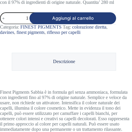
con il 97% di ingredienti di origine naturale. Quantita’ 280 ml
FINEST
Aggiungi al carrello
PIGMENTS
SABBIA
Categoria:
FINEST PIGMENTS
Tag:
colorazione diretta
,
quantità
davines
,
finest pigments
,
riflesso per capelli
Descrizione
Finest Pigments Sabbia è in formula gel senza ammoniaca, formulata
con ingredienti fino al 97% di origine naturale. Semplice e veloce da
usare, non richiede un attivatore. Intensifica il colore naturale dei
capelli, illumina il colore cosmetico. Mette in evidenza il tono dei
capelli, può essere utilizzato per camuffare i capelli bianchi, per
ottenere colori intensi e creativi su capelli decolorati. Esso rappresenta
il primo approccio al colore per capelli naturali. Può essere usato
immediatamente dopo una permanente o un trattamento rilassante.