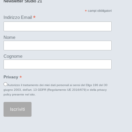
Newsletter Studio 21
*
campi obbligatori
*
Indirizzo Email
Nome
Cognome
*
Privacy
Autorizzo il trattamento dei miei dati personali ai sensi del Dlgs 196 del 30
giugno 2003, dell'art. 13 GDPR (Regolamento UE 2016/679) e della
privacy
policy
presente nel sito.