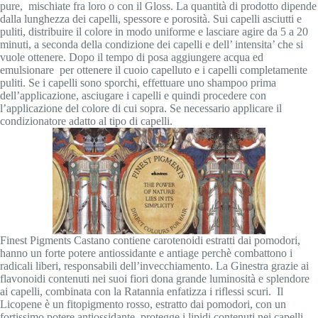
pure, mischiate fra loro o con il Gloss. La quantità di prodotto dipende
dalla lunghezza dei capelli, spessore e porosità. Sui capelli asciutti e
puliti, distribuire il colore in modo uniforme e lasciare agire da 5 a 20
minuti, a seconda della condizione dei capelli e dell’ intensita’ che si
vuole ottenere. Dopo il tempo di posa aggiungere acqua ed
emulsionare per ottenere il cuoio capelluto e i capelli completamente
puliti. Se i capelli sono sporchi, effettuare uno shampoo prima
dell’applicazione, asciugare i capelli e quindi procedere con
l’applicazione del colore di cui sopra. Se necessario applicare il
condizionatore adatto al tipo di capelli.
Finest Pigments Castano contiene carotenoidi estratti dai pomodori,
hanno un forte potere antiossidante e antiage perchè combattono i
radicali liberi, responsabili dell’invecchiamento. La Ginestra grazie ai
flavonoidi contenuti nei suoi fiori dona grande luminosità e splendore
ai capelli, combinata con la Ratannia enfatizza i riflessi scuri. Il
Licopene è un fitopigmento rosso, estratto dai pomodori, con un
fortissimo potere antiossidante, protegge i lipidi contenuti nei capelli