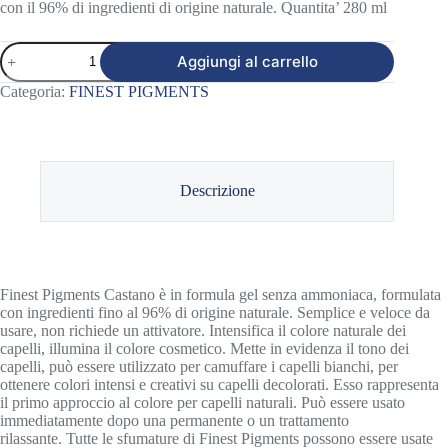
con il 96% di ingredienti di origine naturale. Quantita’ 280 ml
FINEST
Aggiungi al carrello
PIGMENTS
CASTANO
Categoria:
FINEST PIGMENTS
quantità
Descrizione
Finest Pigments Castano è in formula gel senza ammoniaca, formulata
con ingredienti fino al 96% di origine naturale. Semplice e veloce da
usare, non richiede un attivatore. Intensifica il colore naturale dei
capelli, illumina il colore cosmetico. Mette in evidenza il tono dei
capelli, può essere utilizzato per camuffare i capelli bianchi, per
ottenere colori intensi e creativi su capelli decolorati. Esso rappresenta
il primo approccio al colore per capelli naturali. Può essere usato
immediatamente dopo una permanente o un trattamento
rilassante. Tutte le sfumature di Finest Pigments possono essere usate