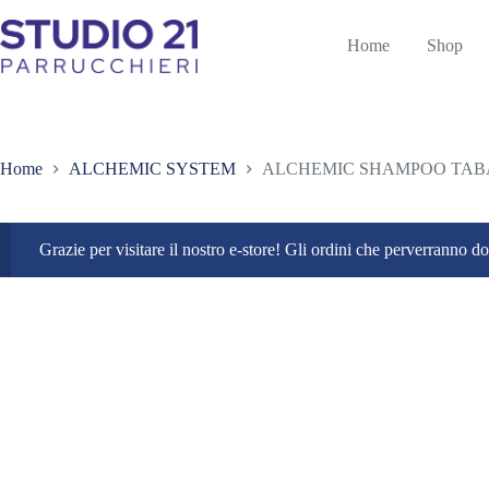
Salta
al
Home
Shop
contenuto
Home
ALCHEMIC SYSTEM
ALCHEMIC SHAMPOO TAB
Grazie per visitare il nostro e-store! Gli ordini che perverranno 