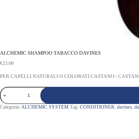
ALCHEMIC SHAMPOO TABACCO DAVINES
€
23.00
PER CAPELLI NATURALI O COLORATI CASTANO / CASTANO CH
ALCHEMIC
SHAMPOO
TABACCO
DAVINES
Categoria:
ALCHEMIC SYSTEM
Tag:
CONDITIONER
,
davines
,
da
quantità