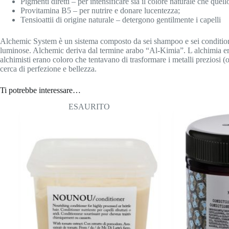
Pigmenti diretti – per intensificare sia il colore naturale che quel
Provitamina B5 – per nutrire e donare lucentezza;
Tensioattii di origine naturale – detergono gentilmente i capelli
Alchemic System è un sistema composto da sei shampoo e sei conditioner,
luminose. Alchemic deriva dal termine arabo “Al-Kimia”. L alchimia era
alchimisti erano coloro che tentavano di trasformare i metalli preziosi 
cerca di perfezione e bellezza.
Ti potrebbe interessare…
ESAURITO